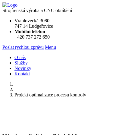
Strojírenská výroba a CNC obrábění
Vrablovecká 3080
747 14 Ludgeřovice
Mobilní telefon
+420 737 272 650
Poslat rychlou zprávu
Menu
O nás
Služby
Novinky
Kontakt
Fornas Trading s.r.o.
Aktuality
Projekt optimalizace procesu kontroly
Projekt optimalizace procesu ko